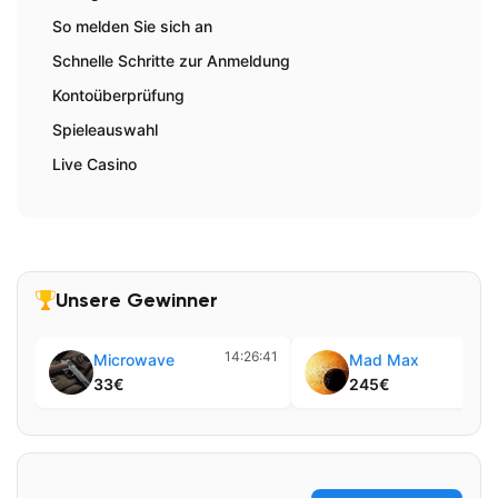
So melden Sie sich an
Schnelle Schritte zur Anmeldung
Kontoüberprüfung
Spieleauswahl
Live Casino
Schnelle Auswahl für Spielautomaten
Boni: Freispiele, Cashback und Turniere
Was unsere Boni sind und wie sie funktionieren
Unsere Gewinner
Wo Sie Promo-Codes finden und verwenden können
Spielen Sie jetzt mit unserer Alternative zur Nomini
Casino Mobile App auf Android, iOS und anderen
14:26:41
14
Microwave
Mad Max
Geräten!
33€
245€
Für Android
Für iOS
Exklusive Prämien für VIPs im Nomini Casino