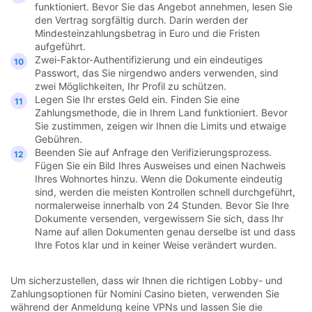
funktioniert. Bevor Sie das Angebot annehmen, lesen Sie
den Vertrag sorgfältig durch. Darin werden der
Mindesteinzahlungsbetrag in Euro und die Fristen
aufgeführt.
Zwei-Faktor-Authentifizierung und ein eindeutiges
Passwort, das Sie nirgendwo anders verwenden, sind
zwei Möglichkeiten, Ihr Profil zu schützen.
Legen Sie Ihr erstes Geld ein. Finden Sie eine
Zahlungsmethode, die in Ihrem Land funktioniert. Bevor
Sie zustimmen, zeigen wir Ihnen die Limits und etwaige
Gebühren.
Beenden Sie auf Anfrage den Verifizierungsprozess.
Fügen Sie ein Bild Ihres Ausweises und einen Nachweis
Ihres Wohnortes hinzu. Wenn die Dokumente eindeutig
sind, werden die meisten Kontrollen schnell durchgeführt,
normalerweise innerhalb von 24 Stunden. Bevor Sie Ihre
Dokumente versenden, vergewissern Sie sich, dass Ihr
Name auf allen Dokumenten genau derselbe ist und dass
Ihre Fotos klar und in keiner Weise verändert wurden.
Um sicherzustellen, dass wir Ihnen die richtigen Lobby- und
Zahlungsoptionen für Nomini Casino bieten, verwenden Sie
während der Anmeldung keine VPNs und lassen Sie die