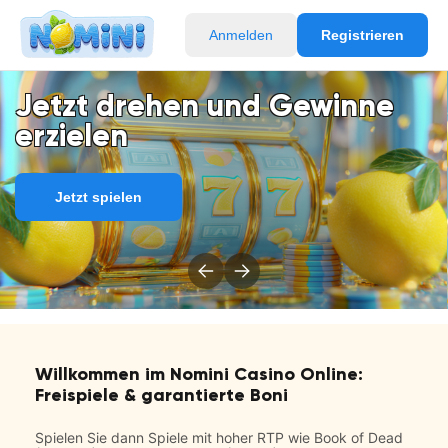
Anmelden
Registrieren
Jetzt drehen und Gewinne
erzielen
Jetzt spielen
Willkommen im Nomini Casino Online:
Freispiele & garantierte Boni
Spielen Sie dann Spiele mit hoher RTP wie Book of Dead