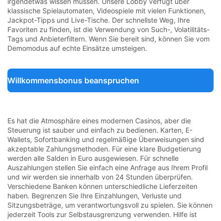
irgendetwas wissen müssen. Unsere Lobby verfügt über
klassische Spielautomaten, Videospiele mit vielen Funktionen,
Jackpot-Tipps und Live-Tische. Der schnellste Weg, Ihre
Favoriten zu finden, ist die Verwendung von Such-, Volatilitäts-
Tags und Anbieterfiltern. Wenn Sie bereit sind, können Sie vom
Demomodus auf echte Einsätze umsteigen.
Willkommensbonus beanspruchen
Es hat die Atmosphäre eines modernen Casinos, aber die
Steuerung ist sauber und einfach zu bedienen. Karten, E-
Wallets, Sofortbanking und regelmäßige Überweisungen sind
akzeptable Zahlungsmethoden. Für eine klare Budgetierung
werden alle Salden in Euro ausgewiesen. Für schnelle
Auszahlungen stellen Sie einfach eine Anfrage aus Ihrem Profil
und wir werden sie innerhalb von 24 Stunden überprüfen.
Verschiedene Banken können unterschiedliche Lieferzeiten
haben. Begrenzen Sie Ihre Einzahlungen, Verluste und
Sitzungsbeträge, um verantwortungsvoll zu spielen. Sie können
jederzeit Tools zur Selbstausgrenzung verwenden. Hilfe ist