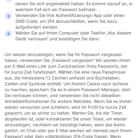
denen Sie sich angemeldet haben. Es kommt darauf an, in
welchem Fall sich ein Passwort befindet.
Verwenden Sie Ihre Authentifizierungs-App oder einen
SMS-Code, um 2FA abzuschließen, wenn Sie dazu
aufgefordert werden.
Wählen Sie auf Ihrem Computer oder Telefon „Nur diesem
Gerät vertrauen“ und bestätigen Sie dann.
Um wieder einzusteigen, wenn Sie Ihr Passwort vergessen
haben, verwenden Sie „Passwort vergessen“ Wir senden Ihnen
per E-Mail einen Link zum Zurücksetzen Ihres Passworts, der
für kurze Zeit funktioniert. Wählen Sie eine neue Passphrase
aus, die mindestens 12 Zeichen umfasst und Buchstaben,
Zahlen und Symbole enthält. Um Nomini Casino noch sicherer
zu machen, speichern Sie es in einem Passwort-Manager, dem
Sie vertrauen können, und verwenden Sie nicht dieselben
Anmeldeinformationen für andere Websites. Wenn Sie es immer
wieder versuchen und scheitern, wird Ihr Profil für kurze Zeit
gesperrt, um es sicher zu halten. Warten Sie, bis der Timer
abgelaufen ist, oder kontaktieren Sie unser Team, um wieder
einzusteigen, nachdem wir bestätigt haben, wem das Konto
gehört. Im Chat oder per E-Mail werden wir niemals nach Ihrem
Passwort oder dem vollständigen 2FA-Code fragen. Wenn