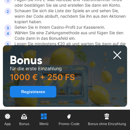
oder bestätigen Sie sie und erstellen Sie dann ein Konto.
Schauen Sie sich die Liste der Spiele an und sehen Sie,
wann der Code abläuft, nachdem Sie ihn aus den Aktionen
kopiert haben.
Gehen Sie in Ihrem Casino-Profil zur Kassiererin.
Wählen Sie eine Zahlungsmethode aus und fügen Sie den
Code dann in das Bonusfeld ein.
Legen Sie mindestens €20 ab und warten Sie dann auf die
Gewinnmeldung.
Sie können sofort oder täglich in Gruppen Freispiele
Bonus
erhalten.
Spielen Sie Spiele, die zählen, und verfolgen Sie Ihren
für die erste Einzahlung
Fortschritt im Bereich Boni. Behalten Sie den Timer im
1000 € + 250 FS
Auge.
Sobald Sie mit dem Wetten fertig sind, bitten Sie um eine
Auszahlung. Kontaktieren Sie den Support und geben Sie
Registrieren
ihm den Code, wenn etwas nicht stimmt.
Vor der Eingabe eines Codes müssen bestimmte Regeln befolgt
werden. Die meisten Spielautomaten zählen 100 % des Preises,
Tischspiele und Live-Spiele zählen jedoch weniger oder gar
App
Bonus
Promo-Code
Bonus ohne Einzahlung
Menü
nichts. Sehen Sie sich die Liste der Angebote an. Beispielsweise