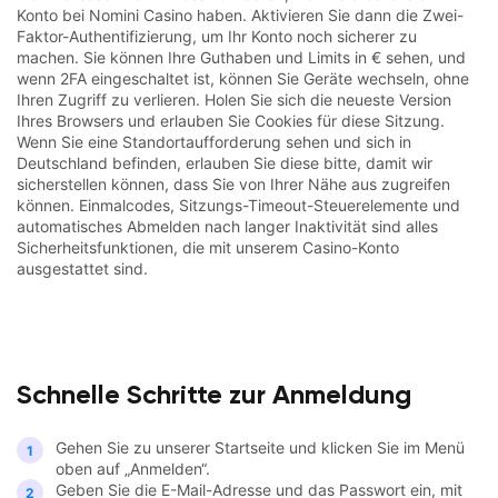
Konto bei Nomini Casino haben. Aktivieren Sie dann die Zwei-
Faktor-Authentifizierung, um Ihr Konto noch sicherer zu
machen. Sie können Ihre Guthaben und Limits in € sehen, und
wenn 2FA eingeschaltet ist, können Sie Geräte wechseln, ohne
Ihren Zugriff zu verlieren. Holen Sie sich die neueste Version
Ihres Browsers und erlauben Sie Cookies für diese Sitzung.
Wenn Sie eine Standortaufforderung sehen und sich in
Deutschland befinden, erlauben Sie diese bitte, damit wir
sicherstellen können, dass Sie von Ihrer Nähe aus zugreifen
können. Einmalcodes, Sitzungs-Timeout-Steuerelemente und
automatisches Abmelden nach langer Inaktivität sind alles
Sicherheitsfunktionen, die mit unserem Casino-Konto
ausgestattet sind.
Schnelle Schritte zur Anmeldung
Gehen Sie zu unserer Startseite und klicken Sie im Menü
oben auf „Anmelden“.
Geben Sie die E-Mail-Adresse und das Passwort ein, mit