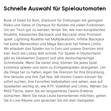
Schnelle Auswahl für Spielautomaten
Book of Dead für Boni, Starburst für Drehungen mit geringem
Risiko und Gates of Olympus für Runden mit vielen Funktionen.
Um am Tisch gut zu werden, lernen Sie, wie man europäisches
Roulette, klassisches Blackjack und Baccarat ohne Provision
spielt. Lightning Roulette hat Multiplikatoren, Infinite Blackjack
hat keine Wartezeiten und Mega Baccarat hat höhere Limits.
Wir erlauben das Spielen nur in Euro und unsere Grenzen sind
klar. Auch die Lobby lädt schnell. Für Spieler in Deutschland
gibt es lokalisierten Support und eine deutschsprachige
Schnittstelle. Wenn Sie bereit sind, können Sie jedes Spiel
kostenlos spielen und dann zu Echtgeldspielen übergehen. Um
die Dinge fair zu halten, legen Sie Grenzen für Ihre Einzahlung,
Ihre Verluste und Ihre Zeit fest. Mit Nomini Casino können Sie
sofort suchen, Ihre Favoriten beibehalten und sehen, was auf
Spielseiten wichtig ist, wie RTP, Volatilität und Limits. Wählen Sie
RNG-Tische, wenn Sie ein langsameres Casino-Erlebnis
wünschen. Wenn Sie neue Leute kennenlernen möchten, gehen
Sie in Live-Räume und sprechen Sie mit dem Gastgeber.