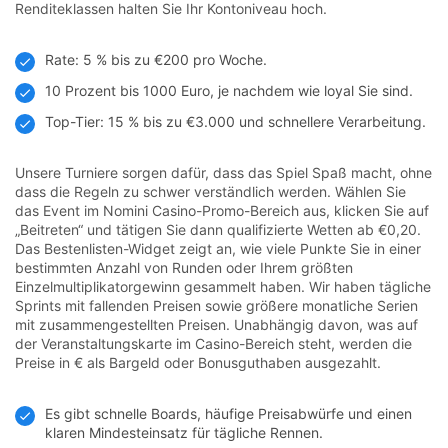
Renditeklassen halten Sie Ihr Kontoniveau hoch.
Rate: 5 % bis zu €200 pro Woche.
10 Prozent bis 1000 Euro, je nachdem wie loyal Sie sind.
Top-Tier: 15 % bis zu €3.000 und schnellere Verarbeitung.
Unsere Turniere sorgen dafür, dass das Spiel Spaß macht, ohne
dass die Regeln zu schwer verständlich werden. Wählen Sie
das Event im Nomini Casino-Promo-Bereich aus, klicken Sie auf
„Beitreten“ und tätigen Sie dann qualifizierte Wetten ab €0,20.
Das Bestenlisten-Widget zeigt an, wie viele Punkte Sie in einer
bestimmten Anzahl von Runden oder Ihrem größten
Einzelmultiplikatorgewinn gesammelt haben. Wir haben tägliche
Sprints mit fallenden Preisen sowie größere monatliche Serien
mit zusammengestellten Preisen. Unabhängig davon, was auf
der Veranstaltungskarte im Casino-Bereich steht, werden die
Preise in € als Bargeld oder Bonusguthaben ausgezahlt.
Es gibt schnelle Boards, häufige Preisabwürfe und einen
klaren Mindesteinsatz für tägliche Rennen.