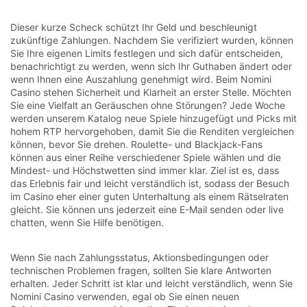
Dieser kurze Scheck schützt Ihr Geld und beschleunigt
zukünftige Zahlungen. Nachdem Sie verifiziert wurden, können
Sie Ihre eigenen Limits festlegen und sich dafür entscheiden,
benachrichtigt zu werden, wenn sich Ihr Guthaben ändert oder
wenn Ihnen eine Auszahlung genehmigt wird. Beim Nomini
Casino stehen Sicherheit und Klarheit an erster Stelle. Möchten
Sie eine Vielfalt an Geräuschen ohne Störungen? Jede Woche
werden unserem Katalog neue Spiele hinzugefügt und Picks mit
hohem RTP hervorgehoben, damit Sie die Renditen vergleichen
können, bevor Sie drehen. Roulette- und Blackjack-Fans
können aus einer Reihe verschiedener Spiele wählen und die
Mindest- und Höchstwetten sind immer klar. Ziel ist es, dass
das Erlebnis fair und leicht verständlich ist, sodass der Besuch
im Casino eher einer guten Unterhaltung als einem Rätselraten
gleicht. Sie können uns jederzeit eine E-Mail senden oder live
chatten, wenn Sie Hilfe benötigen.
Wenn Sie nach Zahlungsstatus, Aktionsbedingungen oder
technischen Problemen fragen, sollten Sie klare Antworten
erhalten. Jeder Schritt ist klar und leicht verständlich, wenn Sie
Nomini Casino verwenden, egal ob Sie einen neuen